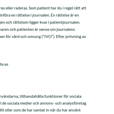
s eller raderas. Som patient har du i regel rätt att
föra en rättelse i journalen. En rättelse är en
n och rättelsen ligger kvar i patientjournalen.
givaren och patienten är oense om journalens
nen för vård och omsorg (“IVO“). Efter prövning av
te.se
vändarna, tillhandahålla funktioner för sociala
ill de sociala medier och annons- och analysföretag
t eller som de har samlat in när du har använt