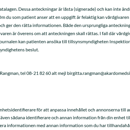
talagen. Dessa anteckningar är låsta (signerade) och kan inte ändra
du som patient anser att en uppgift är felaktig kan vårdgivaren in
och ger den rätta informationen. Både den ursprungliga anteckninge
varen är överens om att anteckningen skall rättas. I fall där vård
v journalen kan patienten ansöka till tillsynsmyndigheten Inspektio
myndighetens beslut.
Rangman, tel 08-21 82 60 alt mejl birgitta.rangman@akardomedsi
tsidentifierare för att anpassa innehållet och annonserna till an
r även sådana identifierare och annan information från din enhet t
era informationen med annan information som du har tillhandahålli