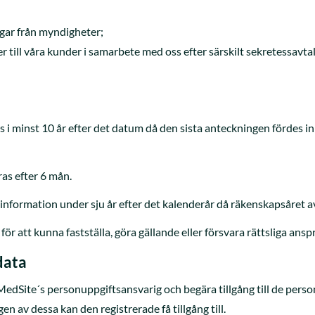
ningar från myndigheter;
er till våra kunder i samarbete med oss efter särskilt sekretessavtal
s i minst 10 år efter det datum då den sista anteckningen fördes in
as efter 6 mån.
nformation under sju år efter det kalenderår då räkenskapsåret avs
 för att kunna fastställa, göra gällande eller försvara rättsliga ansp
data
o MedSite´s personuppgiftsansvarig och begära tillgång till de pers
 av dessa kan den registrerade få tillgång till.