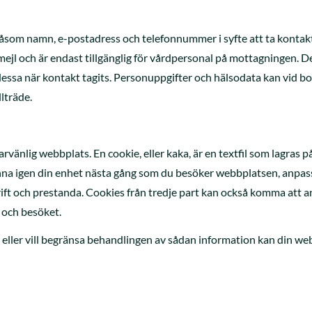
 såsom namn, e-postadress och telefonnummer i syfte att ta kontak
-mejl och är endast tillgänglig för vårdpersonal på mottagningen. 
dessa när kontakt tagits. Personuppgifter och hälsodata kan vid 
lträde.
änlig webbplats. En cookie, eller kaka, är en textfil som lagras p
nna igen din enhet nästa gång som du besöker webbplatsen, anpas
rift och prestanda. Cookies från tredje part kan också komma att a
n och besöket.
eller vill begränsa behandlingen av sådan information kan din webbläs