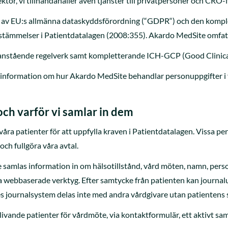
ektor, vi tillhandahåller även tjänster till privatpersoner och CRO
ter av EU:s allmänna dataskyddsförordning (“GDPR“) och den komp
tämmelser i Patientdatalagen (2008:355). Akardo MedSite omfatta
vanstående regelverk samt kompletterande ICH-GCP (Good Clinical
information om hur Akardo MedSite behandlar personuppgifter i för
och varför vi samlar in dem
ra patienter för att uppfylla kraven i Patientdatalagen. Vissa pe
ch fullgöra våra avtal.
gare samlas information in om hälsotillstånd, vård möten, namn, p
 via webbaserade verktyg. Efter samtycke från patienten kan journa
es journalsystem delas inte med andra vårdgivare utan patientens
livande patienter för vårdmöte, via kontaktformulär, ett aktivt sa