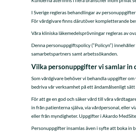
Kunderna återfinns i flera branscher inom privat s
I Sverige regleras behandlingar av personuppgif
För vårdgivare finns därutöver kompletterande bes
Våra kliniska läkemedelsprövningar regleras av o
Denna personuppgiftspolicy (“Policyn“) innehåller 
samarbetspartners samt arbetssökanden.
Vilka personuppgifter vi samlar in 
Som vårdgivare behöver vi behandla uppgifter om vå
bedriva vår verksamhet på ett ändamålsenligt sätt o
För att ge en god och säker vård till våra vårdta
in från patienterna själva, via vårdpersonal, eller
eller från myndigheter. Uppgifter i Akardo MedSit
Personuppgifter insamlas även i syfte att boka in b