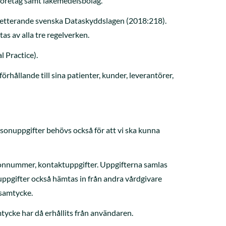
-företag samt läkemedelsbolag.
letterande svenska Dataskyddslagen (2018:218).
s av alla tre regelverken.
 Practice).
hållande till sina patienter, kunder, leverantörer,
rsonuppgifter behövs också för att vi ska kunna
ersonnummer, kontaktuppgifter. Uppgifterna samlas
luppgifter också hämtas in från andra vårdgivare
 samtycke.
mtycke har då erhållits från användaren.