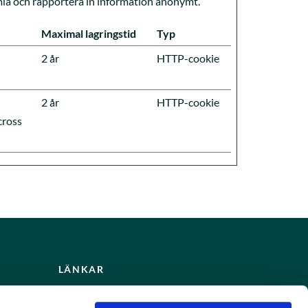
mla och rapportera in information anonymt.
Maximal lagringstid
Typ
2 år
HTTP-cookie
2 år
HTTP-cookie
cross
LÄNKAR
Artiklar