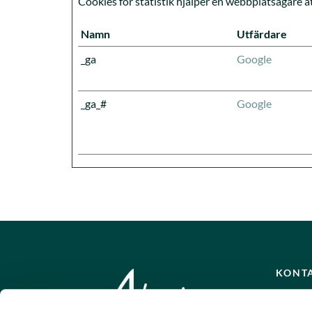
Cookies för statistik hjälper en webbplatsägare 
Namn
Utfärdare
_ga
Google
_ga_#
Google
KONT
Akardo