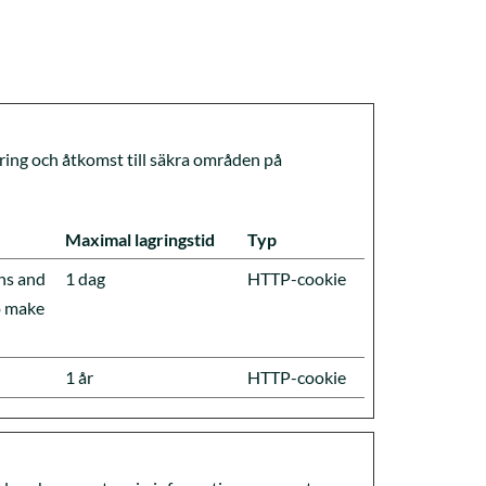
ing och åtkomst till säkra områden på
Maximal lagringstid
Typ
ns and
1 dag
HTTP-cookie
to make
1 år
HTTP-cookie