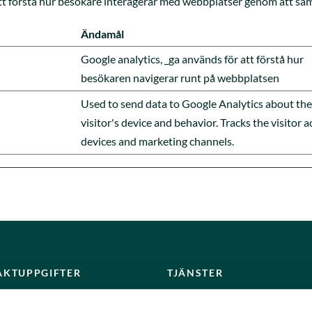
att förstå hur besökare interagerar med webbplatser genom att sa
Ändamål
Google analytics, _ga används för att förstå hur
besökaren navigerar runt på webbplatsen
Used to send data to Google Analytics about the
visitor's device and behavior. Tracks the visitor a
devices and marketing channels.
AKTUPPGIFTER
TJÄNSTER
 AB
Kardiolog