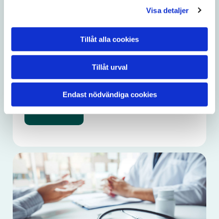
19/03/2026
Visa detaljer
Mer att läsa inom kort
Tillåt alla cookies
Här kommer du framöver att hitta artiklar och
information som ger en tydligare inblick i våra
Tillåt urval
specialistområden och vår verksamhet.
Endast nödvändiga cookies
Läs mer